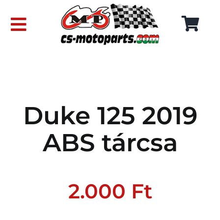
Skip
to
Toggle
content
Navigation
FŐOLDAL
WEBÁRUHÁZ
Duke 125 2019
RÓLUNK
ABS tárcsa
SZÁLLÍTÁSI DÍJAK
KAPCSOLAT
2.000
Ft