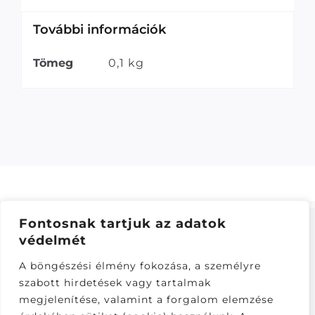
További információk
Tömeg
0,1 kg
Fontosnak tartjuk az adatok
védelmét
ÁSZF
–
ADATKEZELÉSI TÁJÁKOZTATÓ
–
ONLINE
A böngészési élmény fokozása, a személyre
ELÁLLÁS
szabott hirdetések vagy tartalmak
Látogatók:
megjelenítése, valamint a forgalom elemzése
281,580