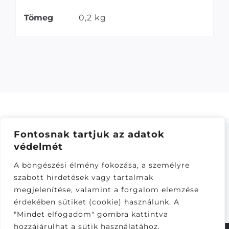
Tömeg
0,2 kg
Fontosnak tartjuk az adatok
védelmét
ÁSZF
–
ADATKEZELÉSI TÁJÁKOZTATÓ
–
ONLINE
A böngészési élmény fokozása, a személyre
ELÁLLÁS
szabott hirdetések vagy tartalmak
Látogatók:
megjelenítése, valamint a forgalom elemzése
281,817
érdekében sütiket (cookie) használunk. A
"Mindet elfogadom" gombra kattintva
hozzájárulhat a sütik használatához.