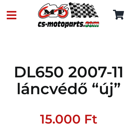
Skip
to
Toggle
content
Navigation
FŐOLDAL
WEBÁRUHÁZ
DL650 2007-11
RÓLUNK
láncvédő “új”
SZÁLLÍTÁSI DÍJAK
KAPCSOLAT
15.000
Ft