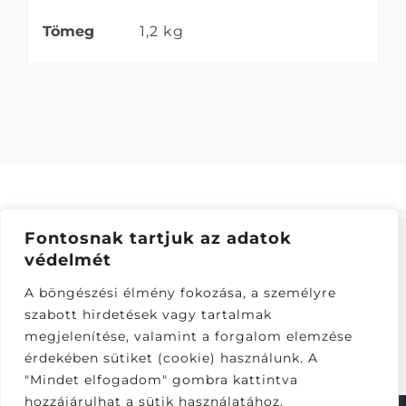
Tömeg
1,2 kg
Fontosnak tartjuk az adatok
védelmét
ÁSZF
–
ADATKEZELÉSI TÁJÁKOZTATÓ
–
ONLINE
A böngészési élmény fokozása, a személyre
ELÁLLÁS
szabott hirdetések vagy tartalmak
Látogatók:
megjelenítése, valamint a forgalom elemzése
281,395
érdekében sütiket (cookie) használunk. A
"Mindet elfogadom" gombra kattintva
hozzájárulhat a sütik használatához.