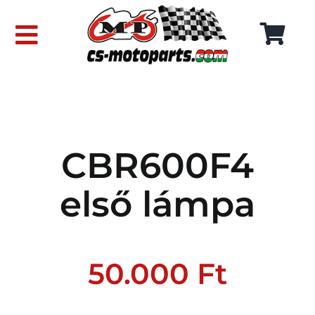
Skip
to
Toggle
content
Navigation
FŐOLDAL
WEBÁRUHÁZ
CBR600F4
RÓLUNK
első lámpa
SZÁLLÍTÁSI DÍJAK
KAPCSOLAT
50.000
Ft