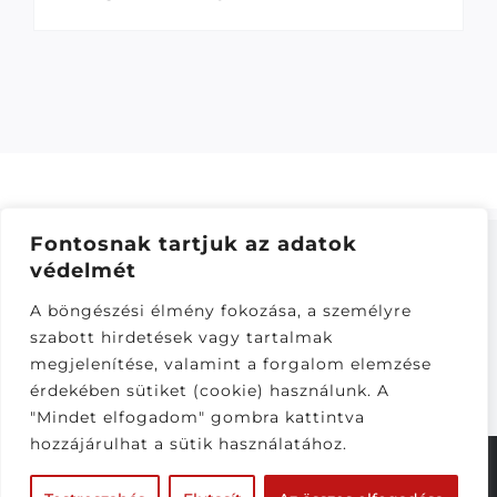
Fontosnak tartjuk az adatok
védelmét
ÁSZF
–
ADATKEZELÉSI TÁJÁKOZTATÓ
–
ONLINE
A böngészési élmény fokozása, a személyre
ELÁLLÁS
szabott hirdetések vagy tartalmak
Látogatók:
megjelenítése, valamint a forgalom elemzése
282,053
érdekében sütiket (cookie) használunk. A
"Mindet elfogadom" gombra kattintva
hozzájárulhat a sütik használatához.
© Copyright 2020 - 2026 |
CS-Motoparts
| Minden
jog fenntartva | Készítette a
CsabaInformatika.NET