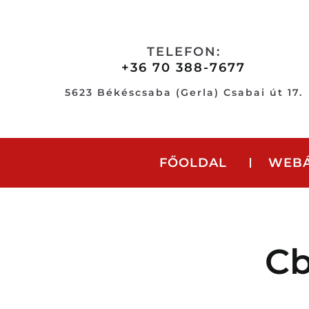
Skip
to
content
TELEFON:
+36 70 388-7677
5623 Békéscsaba (Gerla) Csabai út 17.
FŐOLDAL
WEB
Cb