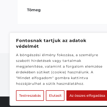
Tömeg
Fontosnak tartjuk az adatok
védelmét
A böngészési élmény fokozása, a személyre
szabott hirdetések vagy tartalmak
megjelenítése, valamint a forgalom elemzése
érdekében sütiket (cookie) használunk. A
"Mindet elfogadom" gombra kattintva
282,141
hozzájárulhat a sütik használatához.
Testreszabás
Elutasít
Az összes elfogadása
© Copyright 2020 - 