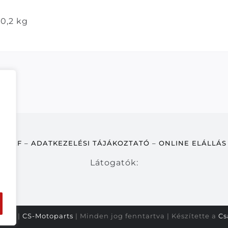
0,2 kg
ÁSZF
–
ADATKEZELÉSI TÁJÁKOZTATÓ
–
ONLINE ELÁLLÁS
Látogatók:
2026 |
CS-Motoparts
| Minden jog fenntartva | Készítette a
Cs