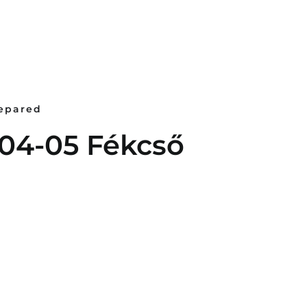
repared
04-05 Fékcső