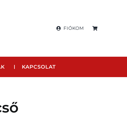
FIÓKOM
AK
KAPCSOLAT
cső