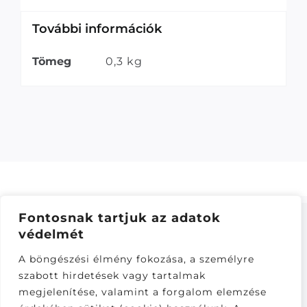
További információk
Tömeg
0,3 kg
Fontosnak tartjuk az adatok
védelmét
ÁSZF
–
ADATKEZELÉSI TÁJÁKOZTATÓ
–
ONLINE
A böngészési élmény fokozása, a személyre
ELÁLLÁS
szabott hirdetések vagy tartalmak
Látogatók:
megjelenítése, valamint a forgalom elemzése
281,709