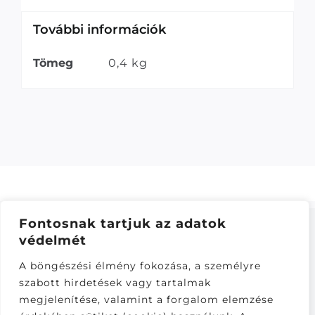
További információk
Tömeg
0,4 kg
Fontosnak tartjuk az adatok
védelmét
ÁSZF
–
ADATKEZELÉSI TÁJÁKOZTATÓ
–
ONLINE
A böngészési élmény fokozása, a személyre
ELÁLLÁS
szabott hirdetések vagy tartalmak
Látogatók:
megjelenítése, valamint a forgalom elemzése
282,574